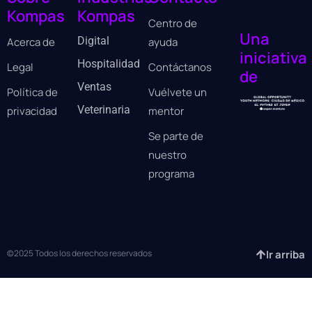
Kompas
Kompas
Centro de
Una
Digital
Acerca de
ayuda
iniciativa
Hospitalidad
Legal
Contáctanos
de
Ventas
Política de
Vuélvete un
Veterinaria
privacidad
mentor
Se parte de
nuestro
programa
©2025 Todos los derechos reservados
Ir arriba